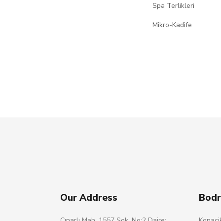
Spa Terlikleri
Mikro-Kadife
Our Address
Bodr
Çınarlı Mah. 1557 Sok. No:2 Daire:
Konaci