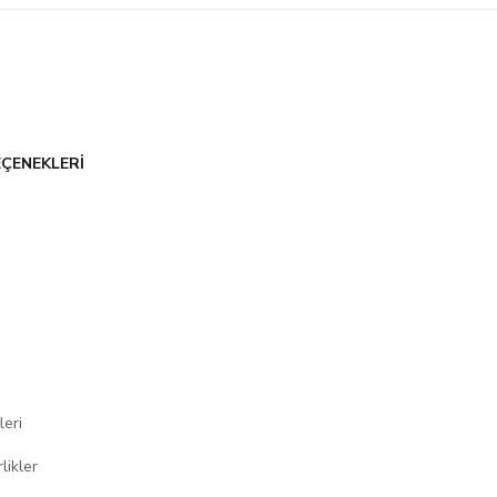
r
EÇENEKLERİ
leri
likler