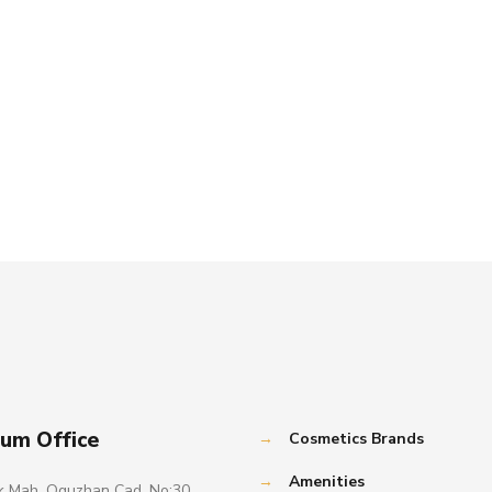
um Office
→
Cosmetics Brands
→
Amenities
k Mah. Oguzhan Cad. No:30