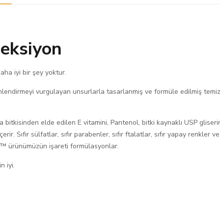
leksiyon
ha iyi bir şey yoktur.
endirmeyi vurgulayan unsurlarla tasarlanmış ve formüle edilmiş temiz i
 bitkisinden elde edilen E vitamini, Pantenol, bitki kaynaklı USP gliser
erir. Sıfır sülfatlar, sıfır parabenler, sıfır ftalatlar, sıfır yapay renkler v
nd ™ ürünümüzün işareti formülasyonlar.
n iyi.