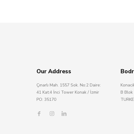
Our Address
Bodr
Çınarlı Mah. 1557 Sok. No:2 Daire:
Konaci
41 Kat:4 İnci Tower Konak / İzmir
B Blo
PO: 35170
TURKE