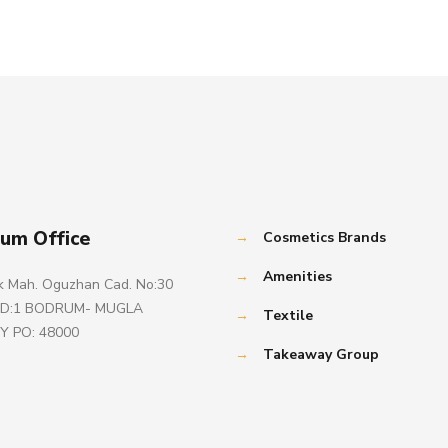
um Office
→
Cosmetics Brands
→
Amenities
k Mah. Oguzhan Cad. No:30
k D:1 BODRUM- MUGLA
→
Textile
Y PO: 48000
→
Takeaway Group