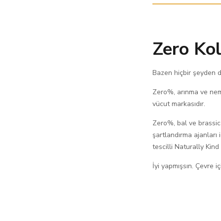
Zero Ko
Bazen hiçbir şeyden da
Zero%, arınma ve neml
vücut markasıdır.
Zero%, bal ve brassica
şartlandırma ajanları iç
tescilli Naturally Ki
İyi yapmışsın. Çevre içi