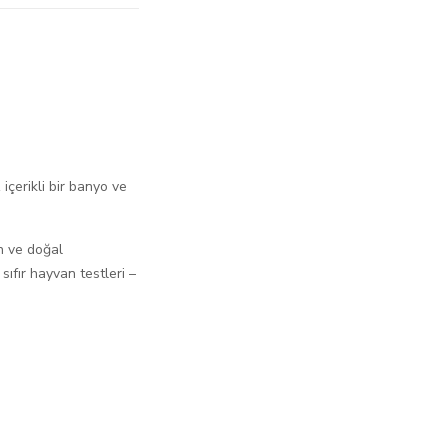
çerikli bir banyo ve
in ve doğal
e sıfır hayvan testleri –